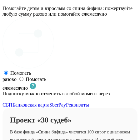
Помогайте детям и взрослым со спина бифида: пожертвуйте
любую сумму разово или помогайте ежемесячно
Помогать
разово
Помогать
ежемесячно
Подписку можно отменить в любой момент через
личный
кабинет донора
СБП
Банковская карта
SberPay
Реквизиты
Проект «30 судеб»
В базе фонда «Спина бифида» числится 100 сирот с диагнозом
врожденный порок развития позвоночника. И каждый день