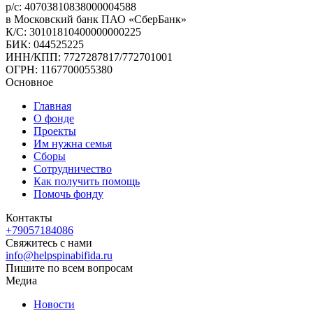
р/с: 40703810838000004588
в Московский банк ПАО «СберБанк»
К/С: 30101810400000000225
БИК: 044525225
ИНН/КПП: 7727287817/772701001
ОГРН: 1167700055380
Основное
Главная
О фонде
Проекты
Им нужна семья
Сборы
Сотрудничество
Как получить помощь
Помочь фонду
Контакты
+79057184086
Свяжитесь с нами
info@helpspinabifida.ru
Пишите по всем вопросам
Медиа
Новости