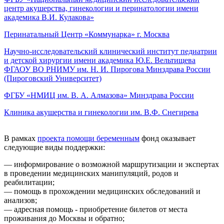
центр акушерства, гинекологии и перинатологии имени
академика
В.И. Кулакова
»
Перинатальный Центр «
Коммунарка
» г. Москва
Научно-исследовательский клинический
институт педиатрии
и детской хирургии
имени академика Ю.Е. Вельтищева
ФГАОУ ВО РНИМУ им. Н. И. Пирогова Минздрава России
(Пироговский Университет)
ФГБУ «
НМИЦ им. В. А. Алмазова
» Минздрава России
Клиника акушерства и гинекологии
им. В.Ф. Снегирева
В рамках
проекта помощи беременным
фонд оказывает
следующие виды поддержки:
— информирование о возможной маршрутизации и экспертах
в проведении медицинских манипуляций, родов и
реабилитации;
— помощь в прохождении медицинских обследований и
анализов;
— адресная помощь - приобретение билетов от места
проживания до Москвы и обратно;