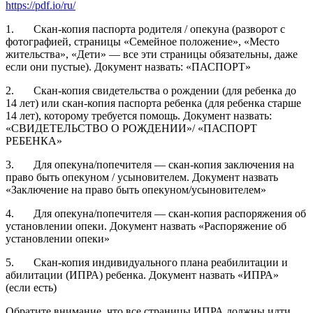
https://pdf.io/ru/
1. Скан-копия паспорта родителя / опекуна (разворот с
фотографией, страницы «Семейное положение», «Место
жительства», «Дети» — все эти страницы обязательны, даже
если они пустые). Документ назвать: «ПАСПОРТ»
2. Скан-копия свидетельства о рождении (для ребенка до
14 лет) или скан-копия паспорта ребенка (для ребенка старше
14 лет), которому требуется помощь. Документ назвать:
«СВИДЕТЕЛЬСТВО О РОЖДЕНИИ»/ «ПАСПОРТ
РЕБЕНКА»
3. Для опекуна/попечителя — скан-копия заключения на
право быть опекуном / усыновителем. Документ назвать
«Заключение на право быть опекуном/усыновителем»
4. Для опекуна/попечителя — скан-копия распоряжения об
установлении опеки. Документ назвать «Распоряжение об
установлении опеки»
5. Скан-копия индивидуального плана реабилитации и
абилитации (ИПРА) ребенка. Документ назвать «ИПРА»
(если есть)
Обратите внимание, что все страницы ИПРА должны идти