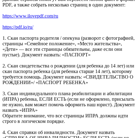
PDF, а также собрать несколько страниц в один документ:
https://www.ilovepdf.com/ru
https://pdf.io/ru/
1. Скан паспорта родителя / опекуна (разворот с фотографией,
страницы «Семейное положение», «Место жительства»,
«Дети» — все эти страницы обязательны, даже если они
пустые). Документ назвать: «ПАСПОРТ»
2. Скан свидетельства о рождении (для ребенка до 14 лет) или
скан паспорта ребенка (для ребенка старше 14 лет), которому
требуется помощь. Документ назвать: «СВИДЕТЕЛЬСТВО О
РОЖДЕНИИ»/ «ПАСПОРТ РЕБЕНКА»
3. Скан индивидуального плана реабилитации и абилитации
(ИПРА) ребенка, ЕСЛИ ЕСТЬ (если не оформлено, присылать
не нужно, вам может помочь оформить наш юрист). Документ
назвать «ИПРА»
Обратите внимание, что все страницы ИПРА должны идти
строго в логическом порядке.
4. Скан справки об инвалидности. Документ назвать
«СПРАВКА ОБ ИНВАЛИДНОСТИ» ЕСЛИ ЕСТЬ (если не