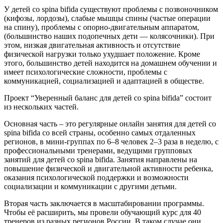
У детей со spina bifida существуют проблемы с позвоночником
(кифозы, лордозы), слабые мышцы спины (частые операции
на спину), проблемы с опорно-двигательным аппаратом,
(большинство наших подопечных дети — колясочники). При
этом, низкая двигательная активность и отсутствие
физической нагрузки только ухудшает положение. Кроме
этого, большинство детей находится на домашнем обучении и
имеет психологические сложности, проблемы с
коммуникацией, социализацией и адаптацией в обществе.
Проект “Уверенный баланс для детей со spina bifida” состоит
из нескольких частей.
Основная часть – это регулярные онлайн занятия для детей со
spina bifida со всей страны, особенно самых отдаленных
регионов, в мини-группах по 6–8 человек 2–3 раза в неделю, с
профессиональными тренерами, ведущими групповых
занятий для детей со spina bifida. Занятия направлены на
повышение физической и двигательной активности ребенка,
оказания психологической поддержки и возможности
социализации и коммуникации с другими детьми.
Вторая часть заключается в масштабировании программы.
Чтобы её расширить, мы провели обучающий курс для 40
тренеров из разных регионов России. В таком случае они