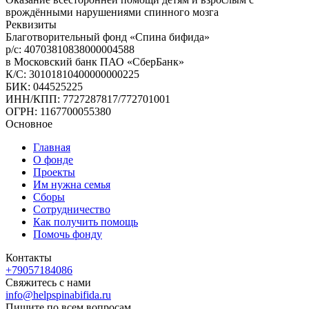
врождёнными нарушениями спинного мозга
Реквизиты
Благотворительный фонд «Спина бифида»
р/с: 40703810838000004588
в Московский банк ПАО «СберБанк»
К/С: 30101810400000000225
БИК: 044525225
ИНН/КПП: 7727287817/772701001
ОГРН: 1167700055380
Основное
Главная
О фонде
Проекты
Им нужна семья
Сборы
Сотрудничество
Как получить помощь
Помочь фонду
Контакты
+79057184086
Свяжитесь с нами
info@helpspinabifida.ru
Пишите по всем вопросам