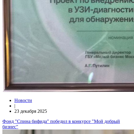
Новости
|
23 декабря 2025
Фонд "Спина бифида" победил в конкурсе "Мой добрый
бизнес"