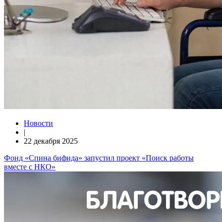
Новости
|
22 декабря 2025
Фонд «Спина бифида» запустил проект «Поиск работы
вместе с НКО»