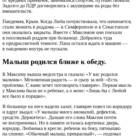
от вредных привычек, занимались спортом, путешествовали.
Задолго до ПДР договорились с акушерами на роды без
вмешательств.
Пандемия, Крым. Когда Люба почувствовала, что начинается,
стали звонить в роддома — в Симферополе и в Севастополе
они оказались закрыты. Вместе с Максимом они поехали
в поселковый роддом при больнице. Добрались туда
в предрассветной темноте. Папа остался ждать в машине —
в пандемию внутрь не пускали.
Малыш родился ближе к обеду.
К Максиму вышла медсестра и сказала: «У вас родился
мальчик». Мгновенная радость — и сразу за ней: «Есть
проблемы. С вами хочет поговорить главврач». Первая мысль
у Максима была не о ребенке, а о жене: «Лишь бы с Любой
все было в порядке».
В больнице на него надели халат, главврач повел по коридору
и вдруг выдал: «У малыша много аномалий, дефектов,
уродств. Держитесь». Дальше его слова Максим почти
не воспринимал. Но в памяти осталась картинка: дверь,
коридор, Любанька в кресле, ребенок на боку, пятнышко
на спинке. «Обычный малыш, прекрасный», — подумал