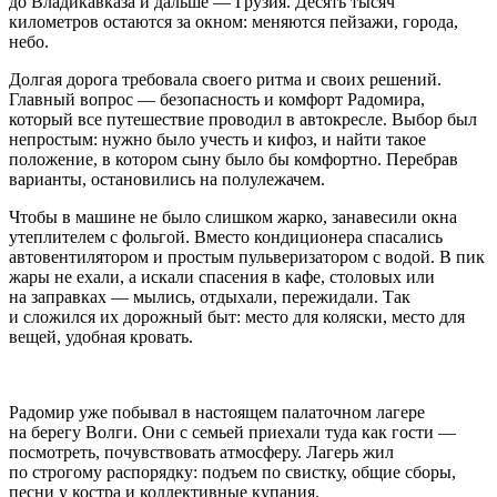
до Владикавказа и дальше — Грузия. Десять тысяч
километров остаются за окном: меняются пейзажи, города,
небо.
Долгая дорога требовала своего ритма и своих решений.
Главный вопрос — безопасность и комфорт Радомира,
который все путешествие проводил в автокресле. Выбор был
непростым: нужно было учесть и кифоз, и найти такое
положение, в котором сыну было бы комфортно. Перебрав
варианты, остановились на полулежачем.
Чтобы в машине не было слишком жарко, занавесили окна
утеплителем с фольгой. Вместо кондиционера спасались
автовентилятором и простым пульверизатором с водой. В пик
жары не ехали, а искали спасения в кафе, столовых или
на заправках — мылись, отдыхали, пережидали. Так
и сложился их дорожный быт: место для коляски, место для
вещей, удобная кровать.
Радомир уже побывал в настоящем палаточном лагере
на берегу Волги. Они с семьей приехали туда как гости —
посмотреть, почувствовать атмосферу. Лагерь жил
по строгому распорядку: подъем по свистку, общие сборы,
песни у костра и коллективные купания.