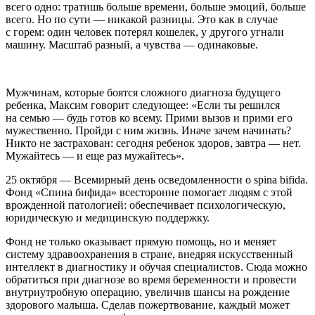
всего одно: тратишь больше времени, больше эмоций, больше
всего. Но по сути — никакой разницы. Это как в случае
с горем: один человек потерял кошелек, у другого угнали
машину. Масштаб разный, а чувства — одинаковые.
Мужчинам, которые боятся сложного диагноза будущего
ребенка, Максим говорит следующее: «Если ты решился
на семью — будь готов ко всему. Прими вызов и прими его
мужественно. Пройди с ним жизнь. Иначе зачем начинать?
Никто не застрахован: сегодня ребенок здоров, завтра — нет.
Мужайтесь — и еще раз мужайтесь».
25 октября — Всемирный день осведомленности о spina bifida.
Фонд «Спина бифида» всесторонне помогает людям с этой
врожденной патологией: обеспечивает психологическую,
юридическую и медицинскую поддержку.
Фонд не только оказывает прямую помощь, но и меняет
систему здравоохранения в стране, внедряя искусственный
интеллект в диагностику и обучая специалистов. Сюда можно
обратиться при диагнозе во время беременности и провести
внутриутробную операцию, увеличив шансы на рождение
здорового малыша. Сделав пожертвование, каждый может