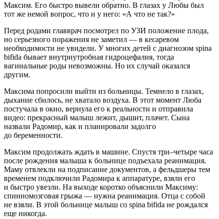
Максим. Его быстро вывели обратно. В глазах у Любы был
тот же немой вопрос, что и у него: «А что не так?»
Перед родами главврач посмотрел по УЗИ положение плода,
но серьезного поражения не заметил — в кесаревом
необходимости не увидели. У многих детей с диагнозом spina
bifida бывает внутриутробная гидроцефалия, тогда
вагинальные роды невозможны. Но их случай оказался
другим.
Максима попросили выйти из больницы. Темнело в глазах,
дыхание сбилось, не хватало воздуха. В этот момент Люба
постучала в окно, вернула его к реальности и отправила
видео: прекрасный малыш лежит, дышит, плачет. Сына
назвали Радомир, как и планировали задолго
до беременности.
Максим продолжать ждать в машине. Спустя три–четыре часа
после рождения малыша к больнице подъехала реанимация.
Маму отвлекли на подписание документов, а фельдшеры тем
временем подключили Радомира к аппаратуре, взяли его
и быстро увезли. На выходе коротко объяснили Максиму:
спинномозговая грыжа — нужна реанимация. Отца с собой
не взяли. В этой больнице малыш со spina bifida не рождался
еще никогда.