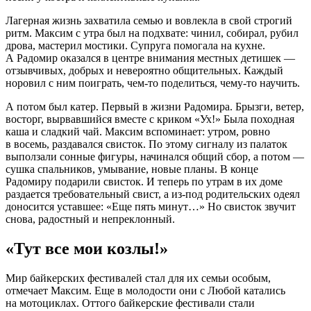
Лагерная жизнь захватила семью и вовлекла в свой строгий
ритм. Максим с утра был на подхвате: чинил, собирал, рубил
дрова, мастерил мостики. Супруга помогала на кухне.
А Радомир оказался в центре внимания местных детишек —
отзывчивых, добрых и невероятно общительных. Каждый
норовил с ним поиграть, чем-то поделиться, чему-то научить.
А потом был катер. Первый в жизни Радомира. Брызги, ветер,
восторг, вырвавшийся вместе с криком «Ух!» Была походная
каша и сладкий чай. Максим вспоминает: утром, ровно
в восемь, раздавался свисток. По этому сигналу из палаток
выползали сонные фигуры, начинался общий сбор, а потом —
сушка спальников, умывание, новые планы. В конце
Радомиру подарили свисток. И теперь по утрам в их доме
раздается требовательный свист, а из-под родительских одеял
доносится уставшее: «Еще пять минут…» Но свисток звучит
снова, радостный и непреклонный.
«Тут все мои козлы!»
Мир байкерских фестивалей стал для их семьи особым,
отмечает Максим. Еще в молодости они с Любой катались
на мотоциклах. Оттого байкерские фестивали стали