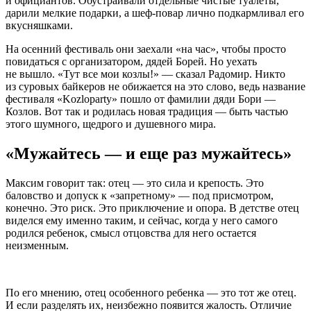
и официантов. Обустраивали отдельные чистые туалеты,
дарили мелкие подарки, а шеф-повар лично подкармливал его
вкусняшками.
На осенний фестиваль они заехали «на час», чтобы просто
повидаться с организатором, дядей Борей. Но уехать
не вышло. «Тут все мои козлы!» — сказал Радомир. Никто
из суровых байкеров не обижается на это слово, ведь название
фестиваля «Kozloparty» пошло от фамилии дяди Бори —
Козлов. Вот так и родилась новая традиция — быть частью
этого шумного, щедрого и душевного мира.
«Мужайтесь — и еще раз мужайтесь»
Максим говорит так: отец — это сила и крепость. Это
баловство и допуск к «запретному» — под присмотром,
конечно. Это риск. Это приключение и опора. В детстве отец
виделся ему именно таким, и сейчас, когда у него самого
родился ребенок, смысл отцовства для него остается
неизменным.
По его мнению, отец особенного ребенка — это тот же отец.
И если разделять их, неизбежно появится жалость. Отличие