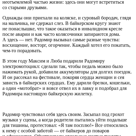
неотъемлемой частью жизни: здесь они могут встретиться
со старыми друзьями.
Однажды они приехали на коляске, и суровый бородач, глядя
на мальчика, не сдержал слез. В байкерском кругу знают
не понаслышке, что такое оказаться в инвалидном кресле
после аварии и как часто колясочники запираются дома.
А здесь — нет. Радомир вызывал самые разные чувства:
восхищение, восторг, огорчение. Каждый хотел его покатать,
чем-то порадовать.
В этом году Максим и Люба подарили Радомиру
электромотоцикл: сделали так, чтобы педаль можно было
нажимать рукой, добавили аккумуляторы для долгих поездок.
И он рассекал на фестивале, покоряя сердца женщин и сея
зависть в байкерских сердцах. Ему дарили брелки, кошельки,
а один «мотобрат» и вовсе отвел их в лавку и подобрал для
Радомира настоящую байкерскую жилетку.
Радомир чувствовал себя здесь своим. Засыпал под грохот
музыки у сцены, а когда родители пытались уйти подальше
для тишины, протестовал: «Я там посплю!» Все относились
к нему с особой заботой — от байкеров до поваров