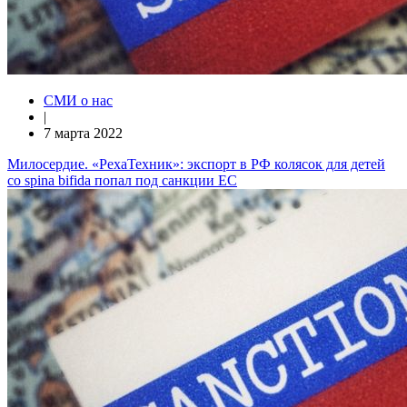
СМИ о нас
|
7 марта 2022
Милосердие. «РехаТехник»: экспорт в РФ колясок для детей
со spina bifida попал под санкции ЕС