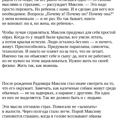
мыслями и страхами, — рассуждает Максим. — Это надо
просто пережить. Но ребенок с нами. И я сделаю для него все
необходимое. Вопросы „Почему я? Почему он? Почему она?“
у меня возникали — и не раз. Но так бывает, никто
не виноват: ни я, ни жена, ни ребенок».
Чтобы лучше справляться, Максим придумал для себя простой
образ. Когда-то у людей были крылья, все умели летать,
а потом крылья исчезли. Люди остались без них — и ничего,
живут. Приспособились. Придумали парапланы, самолеты,
технологии. И никто не плачет из-за того, что не летает.
Именно так он объясняет себе и сыну: да, ноги не работают,
но не нужно на этом зацикливаться. Нужно жить по своей
физике. Жить так, как можешь.
После рождения Радомира Максим стал иначе смотреть на то,
что его окружает. Замечать, как калеченые собаки живут среди
обычных — не на задворках, а наравне с другими. Ни одна
из них не выделяется. Так же должно быть и с людьми.
Эти мысли отгоняли страх. Помогали не «залипать»
в жалости. Через полгода стало легче. Порой Максиму
становится страшно, когда в голове всплывают образы