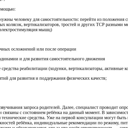
омощью:
жны человеку для самостоятельности: перейти из положения сидя
ных колясок, вертикализаторов, тростей и других ТСР разными 
 (электростимуляция мышц)
чных осложнений или после операции
динамии и для развития самостоятельного движения
редства реабилитации (ходунки, вертикализаторы, активные ко
ий для развития и поддержания физических качеств;
с озвучивания запроса родителей. Далее, специалист проводит 
связаны с состоянием ребёнка на данный момент. В зависимости
я технические средства. Уже на первой консультации могут быт
ностей ребёнка, индивидуальные рекомендации по режиму, пита
дачами и обговаривается, кто за что несёт ответственность — се