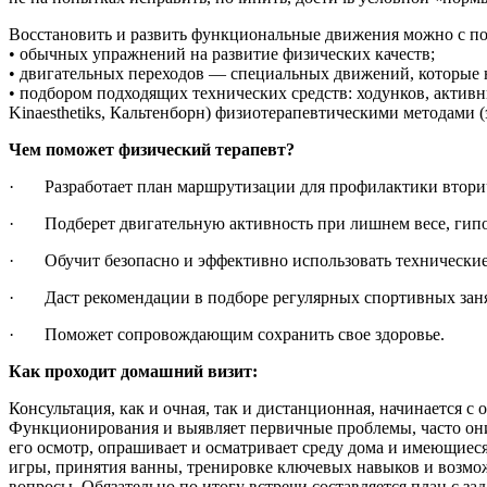
Восстановить и развить функциональные движения можно с п
• обычных упражнений на развитие физических качеств;
• двигательных переходов — специальных движений, которые ну
• подбором подходящих технических средств: ходунков, актив
Kinaesthetiks, Кальтенборн) физиотерапевтическими методами
Чем поможет физический терапевт?
· Разработает план маршрутизации для профилактики втори
· Подберет двигательную активность при лишнем весе, гипо
· Обучит безопасно и эффективно использовать технические с
· Даст рекомендации в подборе регулярных спортивных занят
· Поможет сопровождающим сохранить свое здоровье.
Как проходит домашний визит:
Консультация, как и очная, так и дистанционная, начинается 
Функционирования и выявляет первичные проблемы, часто они 
его осмотр, опрашивает и осматривает среду дома и имеющиес
игры, принятия ванны, тренировке ключевых навыков и возмож
вопросы. Обязательно по итогу встречи составляется план с за