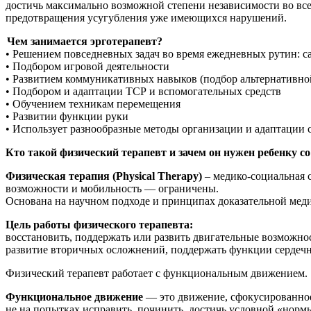
достичь максимально возможной степени независимости во все
предотвращения усугубления уже имеющихся нарушений.
Чем занимается эрготерапевт?
• Решением повседневных задач во время ежедневных рутин: с
• Подбором игровой деятельности
• Развитием коммуникативных навыков (подбор альтернативн
• Подбором и адаптации ТСР и вспомогательных средств
• Обучением техникам перемещения
• Развитии функции руки
• Использует разнообразные методы организации и адаптации 
Кто такой физический терапевт и зачем он нужен ребенку со 
Физическая терапия (Physical Therapy)
– медико-социальная 
возможности и мобильность — ограничены.
Основана на научном подходе и принципах доказательной мед
Цель работы физического терапевта:
восстановить, поддержать или развить двигательные возможно
развитие вторичных осложнений, поддержать функции сердечно
Физический терапевт работает с функциональным движением.
Функциональное движение
— это движение, сфокусированное 
не на попытках исправить, починить, достичь условной «норм