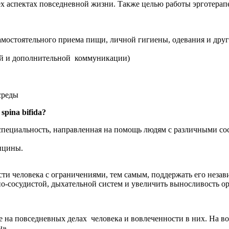
х аспектах повседневной жизни. Также целью работы эрготерап
амостоятельного приема пищи, личной гигиены, одевания и друг
ой и дополнительной коммуникации)
среды
spina bifida?
специальность, направленная на помощь людям с различными с
ицины.
сти человека с ограничениями, тем самым, поддержать его неза
-сосудистой, дыхательной систем и увеличить выносливость ор
на повседневных делах человека и вовлеченности в них. На во
ы».