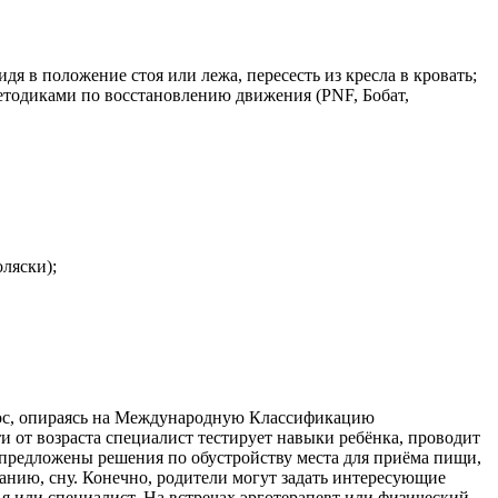
 в положение стоя или лежа, пересесть из кресла в кровать;
методиками по восстановлению движения (PNF, Бобат,
ляски);
опрос, опираясь на Международную Классификацию
 от возраста специалист тестирует навыки ребёнка, проводит
ь предложены решения по обустройству места для приёма пищи,
нию, сну. Конечно, родители могут задать интересующие
мья или специалист. На встречах эрготерапевт или физический