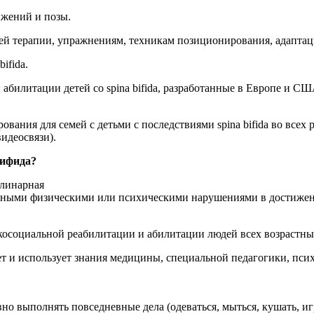
жений и позы.
й терапии, упражнениям, техникам позиционирования, адаптац
ifida.
абилитации детей со spina bifida, разработанные в Европе и 
ания для семей с детьми с последствиями spina bifida во всех 
видеосвязи).
бифида?
линарная
личными физическими или психическими нарушениями в достиже
косоциальной реабилитации и абилитации людей всех возрастны
т и использует знания медицины, специальной педагогики, пси
 выполнять повседневные дела (одеваться, мыться, кушать, играт