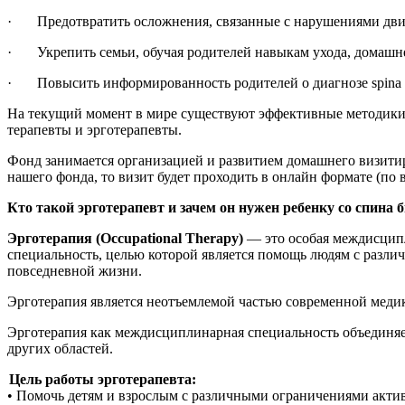
· Предотвратить осложнения, связанные с нарушениями дви
· Укрепить семьи, обучая родителей навыкам ухода, домашне
· Повысить информированность родителей о диагнозе spina b
На текущий момент в мире существуют эффективные методики 
терапевты и эрготерапевты.
Фонд занимается организацией и развитием домашнего визитиров
нашего фонда, то визит будет проходить в онлайн формате (по 
Кто такой эрготерапевт и зачем он нужен ребенку со спина 
Эрготерапия (Occupational Therapy)
— это особая междисцип
специальность, целью которой является помощь людям с раз
повседневной жизни.
Эрготерапия является неотъемлемой частью современной меди
Эрготерапия как междисциплинарная специальность объединяе
других областей.
Цель работы эрготерапевта:
• Помочь детям и взрослым с различными ограничениями активно